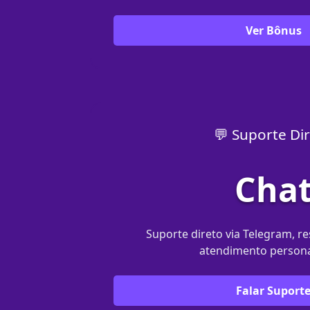
Ver Bônus
💬 Suporte Di
Cha
Suporte direto via Telegram, r
atendimento persona
Falar Suport