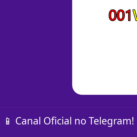
📱 Canal Oficial no Telegram!