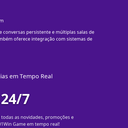
am
 conversas persistente e múltiplas salas de
 também oferece integração com sistemas de
cias em Tempo Real
24/7
e todas as novidades, promoções e
01Win Game em tempo real!