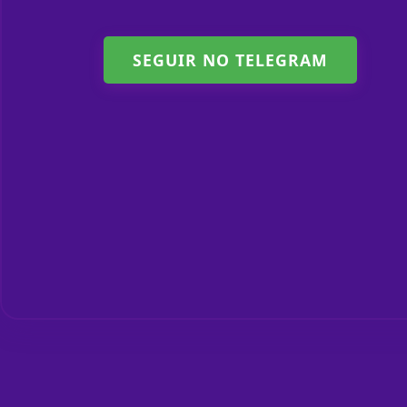
SEGUIR NO TELEGRAM