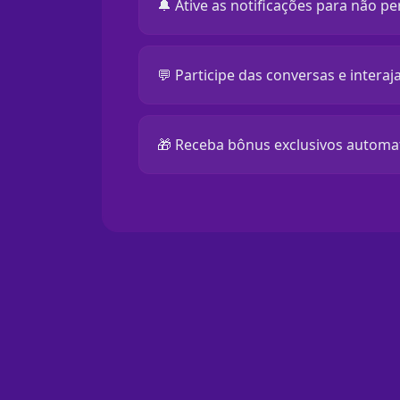
🔔 Ative as notificações para não p
💬 Participe das conversas e interaj
🎁 Receba bônus exclusivos autom