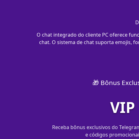
D
O chat integrado do cliente PC oferece fun
chat. O sistema de chat suporta emojis, f
🎁 Bônus Exclu
VIP
Receba bônus exclusivos do Telegra
e códigos promocionai