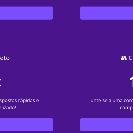
reto
👥 
t
espostas rápidas e
Junte-se a uma com
lizado!
compa
e