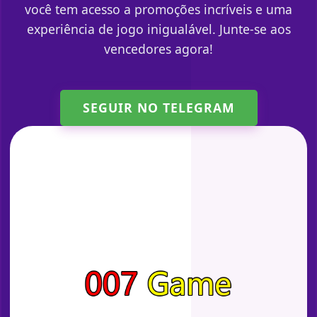
você tem acesso a promoções incríveis e uma
experiência de jogo inigualável. Junte-se aos
vencedores agora!
SEGUIR NO TELEGRAM