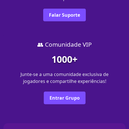
Falar Suporte
👥 Comunidade VIP
1000+
Junte-se a uma comunidade exclusiva de
jogadores e compartilhe experiências!
Entrar Grupo