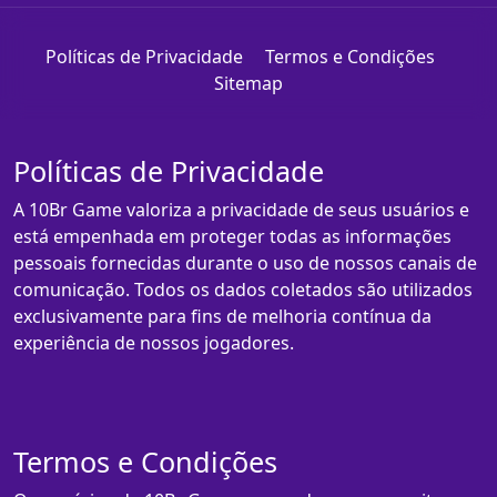
Políticas de Privacidade
Termos e Condições
Sitemap
Políticas de Privacidade
A 10Br Game valoriza a privacidade de seus usuários e
está empenhada em proteger todas as informações
pessoais fornecidas durante o uso de nossos canais de
comunicação. Todos os dados coletados são utilizados
exclusivamente para fins de melhoria contínua da
experiência de nossos jogadores.
Termos e Condições