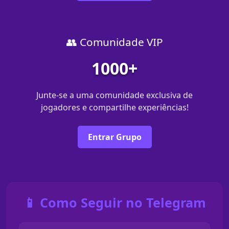
👥 Comunidade VIP
1000+
Junte-se a uma comunidade exclusiva de
jogadores e compartilhe experiências!
Entrar Grupo
📱 Como Seguir no Telegram