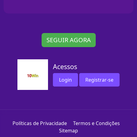
SEGUIR AGORA
Acessos
Login
Registrar-se
Políticas de Privacidade
Termos e Condições
Sitemap