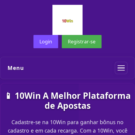
Login
Registrar-se
Menu
📱 10Win A Melhor Plataforma
de Apostas
Cadastre-se na 10Win para ganhar bônus no
cadastro e em cada recarga. Com a 10Win, você