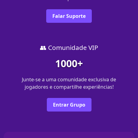
Falar Suporte
👥 Comunidade VIP
1000+
Junte-se a uma comunidade exclusiva de
jogadores e compartilhe experiências!
Entrar Grupo