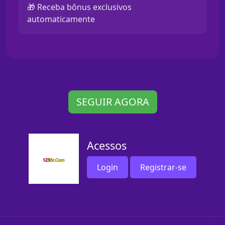
🎁 Receba bônus exclusivos
automaticamente
SEGUIR AGORA
Acessos
Login
Registrar-se