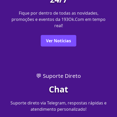
Fique por dentro de todas as novidades,
promoções e eventos da 193Ok.Com em tempo
real!
Ver Notícias
💬 Suporte Direto
Chat
Suporte direto via Telegram, respostas rápidas e
atendimento personalizado!