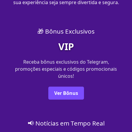
sua experiência seja sempre divertida e segura.
🎁 Bônus Exclusivos
VIP
Receba bônus exclusivos do Telegram,
promoções especiais e códigos promocionais
únicos!
Ver Bônus
📢 Notícias em Tempo Real