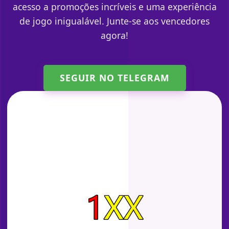
acesso a promoções incríveis e uma experiência
de jogo inigualável. Junte-se aos vencedores
agora!
SEGUIR NO TELEGRAM