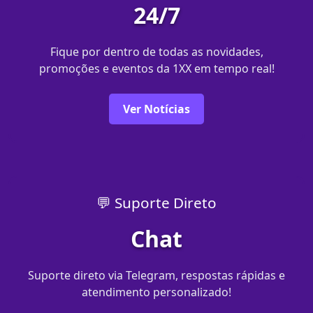
24/7
Fique por dentro de todas as novidades,
promoções e eventos da 1XX em tempo real!
Ver Notícias
💬 Suporte Direto
Chat
Suporte direto via Telegram, respostas rápidas e
atendimento personalizado!