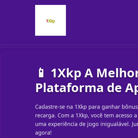
📱 1Xkp A Melho
Plataforma de A
Cadastre-se na 1Xkp para ganhar bônus
recarga. Com a 1Xkp, você tem acesso a
uma experiência de jogo inigualável. J
agora!