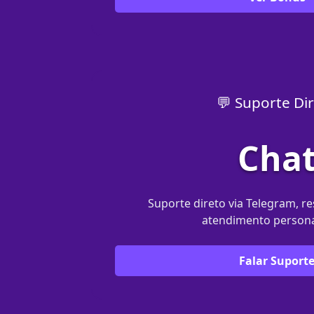
💬 Suporte Di
Cha
Suporte direto via Telegram, r
atendimento persona
Falar Suport