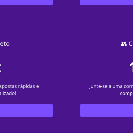
reto
👥 
t
espostas rápidas e
Junte-se a uma com
lizado!
compa
e