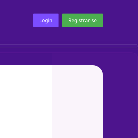
Login
Registrar-se