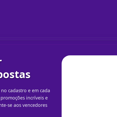
r
postas
 no cadastro e em cada
 promoções incríveis e
unte-se aos vencedores