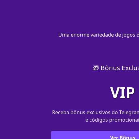
Uma enorme variedade de jogos da 
🎁 Bônus Exclu
VIP
Receba bônus exclusivos do Telegra
e códigos promocionai
Ver Bônus