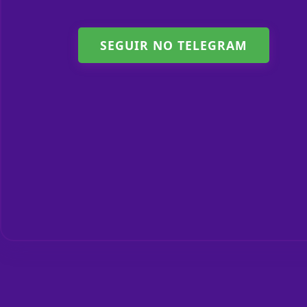
SEGUIR NO TELEGRAM