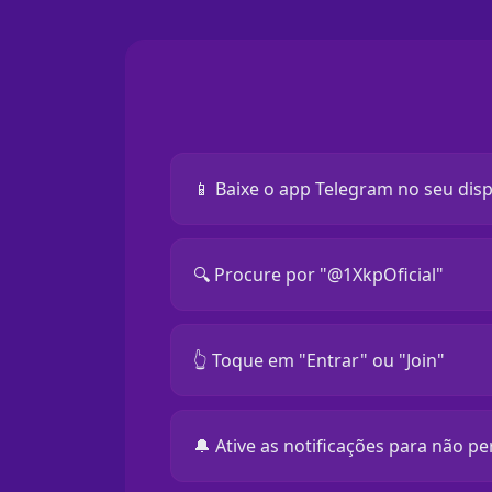
📱 Baixe o app Telegram no seu disp
🔍 Procure por "@1XkpOficial"
👆 Toque em "Entrar" ou "Join"
🔔 Ative as notificações para não p