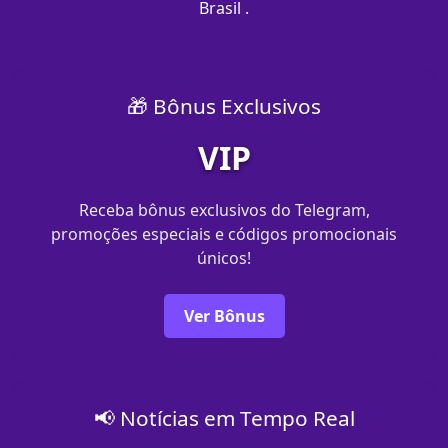
Brasil .
🎁 Bônus Exclusivos
VIP
Receba bônus exclusivos do Telegram,
promoções especiais e códigos promocionais
únicos!
Ver Bônus
📢 Notícias em Tempo Real