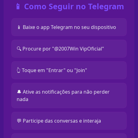
📱 Como Seguir no Telegram
📱 Baixe o app Telegram no seu dispositivo
🔍 Procure por "@2007Win VipOficial"
👆 Toque em "Entrar" ou "Join"
🔔 Ative as notificações para não perder
nada
💬 Participe das conversas e interaja