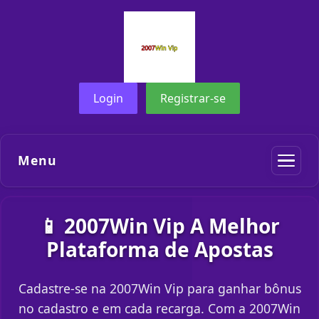
Login
Registrar-se
Menu
📱 2007Win Vip A Melhor
Plataforma de Apostas
Cadastre-se na 2007Win Vip para ganhar bônus
no cadastro e em cada recarga. Com a 2007Win