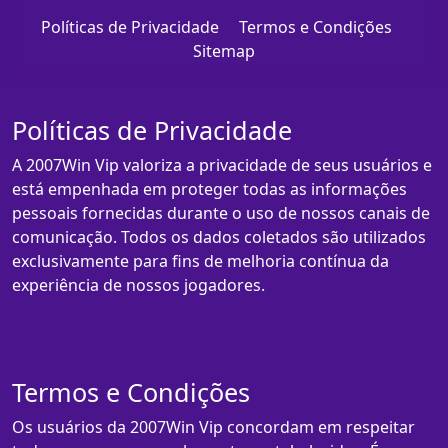
Políticas de Privacidade
Termos e Condições
Sitemap
Políticas de Privacidade
A 2007Win Vip valoriza a privacidade de seus usuários e
está empenhada em proteger todas as informações
pessoais fornecidas durante o uso de nossos canais de
comunicação. Todos os dados coletados são utilizados
exclusivamente para fins de melhoria contínua da
experiência de nossos jogadores.
Termos e Condições
Os usuários da 2007Win Vip concordam em respeitar