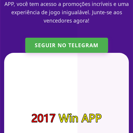
APP, você tem acesso a promoções incríveis e uma
experiência de jogo inigualável. Junte-se aos
vencedores agora!
SEGUIR NO TELEGRAM