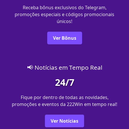
Receba bônus exclusivos do Telegram,
promoções especiais e códigos promocionais
únicos!
Ver Bônus
📢 Notícias em Tempo Real
24/7
Fique por dentro de todas as novidades,
promoções e eventos da 222Win em tempo real!
Ver Notícias