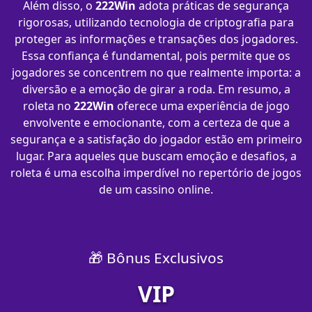
Além disso, o
222Win
adota práticas de segurança
rigorosas, utilizando tecnologia de criptografia para
proteger as informações e transações dos jogadores.
Essa confiança é fundamental, pois permite que os
jogadores se concentrem no que realmente importa: a
diversão e a emoção de girar a roda. Em resumo, a
roleta no
222Win
oferece uma experiência de jogo
envolvente e emocionante, com a certeza de que a
segurança e a satisfação do jogador estão em primeiro
lugar. Para aqueles que buscam emoção e desafios, a
roleta é uma escolha imperdível no repertório de jogos
de um cassino online.
🎁 Bônus Exclusivos
VIP