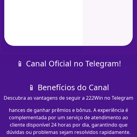
📱 Canal Oficial no Telegram!
📱 Benefícios do Canal
Descubra as vantagens de seguir a 222Win no Telegram
hances de ganhar prêmios e bônus. A experiência é
complementada por um serviço de atendimento ao
cliente disponível 24 horas por dia, garantindo que
dúvidas ou problemas sejam resolvidos rapidamente.