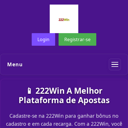
Login
Registrar-se
Menu
📱 222Win A Melhor
Plataforma de Apostas
Cadastre-se na 222Win para ganhar bônus no
cadastro e em cada recarga. Com a 222Win, você