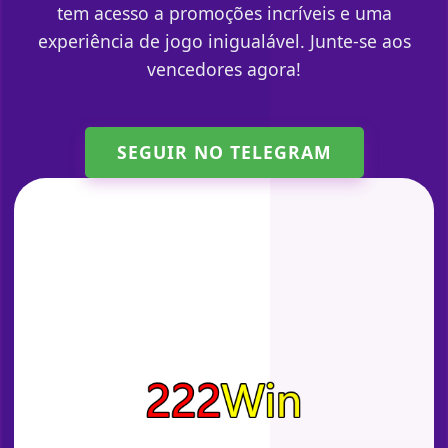
tem acesso a promoções incríveis e uma
experiência de jogo inigualável. Junte-se aos
vencedores agora!
SEGUIR NO TELEGRAM