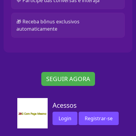
💬 Participe das conversas e interaja
🎁 Receba bônus exclusivos
automaticamente
SEGUIR AGORA
Acessos
Login
Registrar-se