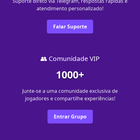
Suporte direto via Telegram, respostas rápidas e
atendimento personalizado!
Falar Suporte
👥 Comunidade VIP
1000+
Junte-se a uma comunidade exclusiva de
jogadores e compartilhe experiências!
Entrar Grupo