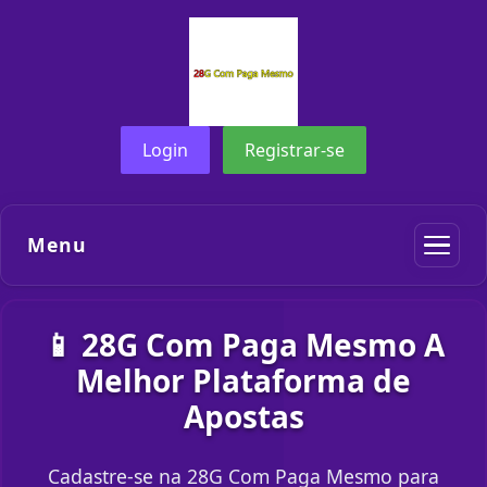
Login
Registrar-se
Menu
📱 28G Com Paga Mesmo A
Melhor Plataforma de
Apostas
Cadastre-se na 28G Com Paga Mesmo para