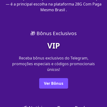
— é a principal escolha na plataforma 28G Com Paga
Mesmo Brasil .
🎁 Bônus Exclusivos
VIP
Receba bônus exclusivos do Telegram,
promoções especiais e códigos promocionais
únicos!
Ver Bônus