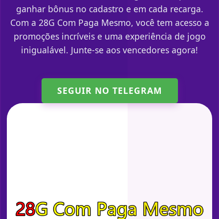
ganhar bônus no cadastro e em cada recarga.
Com a 28G Com Paga Mesmo, você tem acesso a
promoções incríveis e uma experiência de jogo
inigualável. Junte-se aos vencedores agora!
SEGUIR NO TELEGRAM