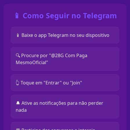
📱 Como Seguir no Telegram
📱 Baixe o app Telegram no seu dispositivo
🔍 Procure por "@28G Com Paga
MesmoOficial"
👆 Toque em "Entrar" ou "Join"
🔔 Ative as notificações para não perder
nada