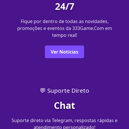
24/7
Fique por dentro de todas as novidades,
promoções e eventos da 333Game.Com em
tempo real!
Ver Notícias
💬 Suporte Direto
Chat
Suporte direto via Telegram, respostas rápidas e
atendimento personalizado!