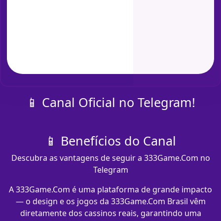
📱 Canal Oficial no Telegram!
📱 Benefícios do Canal
Descubra as vantagens de seguir a 333Game.Com no
Telegram
A 333Game.Com é uma plataforma de grande impacto
— o design e os jogos da 333Game.Com Brasil vêm
diretamente dos cassinos reais, garantindo uma