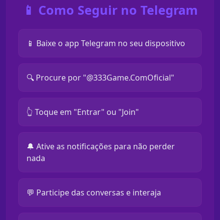
📱 Como Seguir no Telegram
📱 Baixe o app Telegram no seu dispositivo
🔍 Procure por "@333Game.ComOficial"
👆 Toque em "Entrar" ou "Join"
🔔 Ative as notificações para não perder
nada
💬 Participe das conversas e interaja