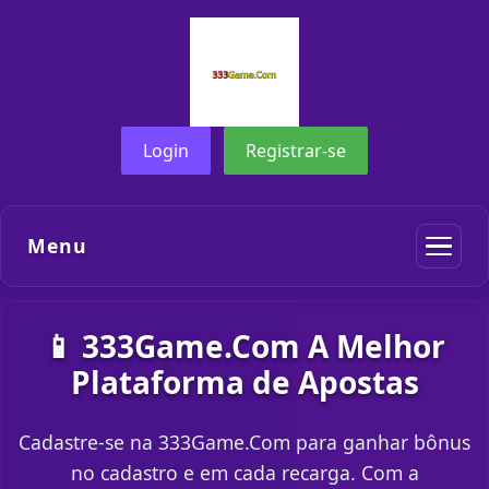
Login
Registrar-se
Menu
📱 333Game.Com A Melhor
Plataforma de Apostas
Cadastre-se na 333Game.Com para ganhar bônus
no cadastro e em cada recarga. Com a