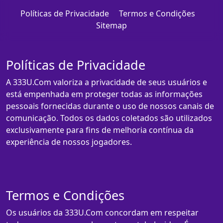
Políticas de Privacidade
Termos e Condições
Sitemap
Políticas de Privacidade
A 333U.Com valoriza a privacidade de seus usuários e
está empenhada em proteger todas as informações
pessoais fornecidas durante o uso de nossos canais de
comunicação. Todos os dados coletados são utilizados
exclusivamente para fins de melhoria contínua da
experiência de nossos jogadores.
Termos e Condições
Os usuários da 333U.Com concordam em respeitar