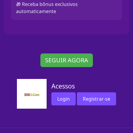
🎁 Receba bônus exclusivos
automaticamente
SEGUIR AGORA
Acessos
Login
Registrar-se