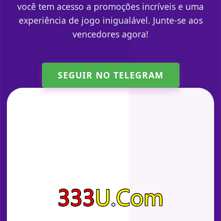
você tem acesso a promoções incríveis e uma
experiência de jogo inigualável. Junte-se aos
vencedores agora!
SEGUIR NO TELEGRAM