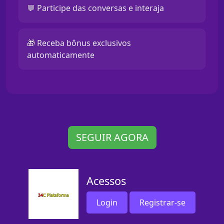
💬 Participe das conversas e interaja
🎁 Receba bônus exclusivos
automaticamente
SEGUIR AGORA
Acessos
Login
Registrar-se