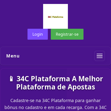
Login
Registrar-se
Menu
📱 34C Plataforma A Melhor
Plataforma de Apostas
Cadastre-se na 34C Plataforma para ganhar
bônus no cadastro e em cada recarga. Com a 34C