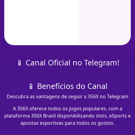
📱 Canal Oficial no Telegram!
📱 Benefícios do Canal
Descubra as vantagens de seguir a 356X no Telegram
A 356X oferece todos os jogos populares, com a
plataforma 356X Brasil disponibilizando slots, eSports e
apostas esportivas para todos os gostos.