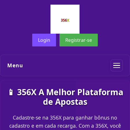
Login
Registrar-se
Menu
📱 356X A Melhor Plataforma
de Apostas
Cadastre-se na 356X para ganhar bônus no
cadastro e em cada recarga. Com a 356X, você