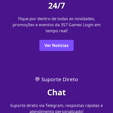
24/7
Fique por dentro de todas as novidades,
promoções e eventos da 357 Games Login em
tempo real!
Ver Notícias
💬 Suporte Direto
Chat
Suporte direto via Telegram, respostas rápidas e
atendimento personalizado!