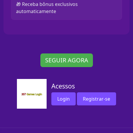
🎁 Receba bônus exclusivos
automaticamente
SEGUIR AGORA
Acessos
Login
Registrar-se