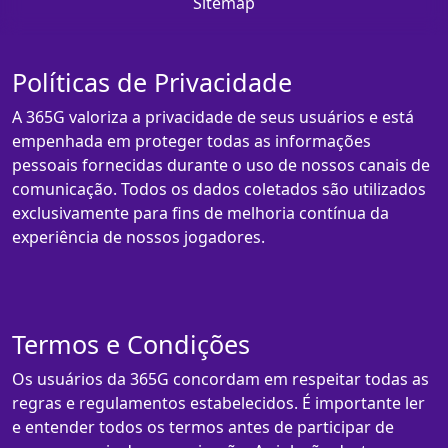
Sitemap
Políticas de Privacidade
A 365G valoriza a privacidade de seus usuários e está
empenhada em proteger todas as informações
pessoais fornecidas durante o uso de nossos canais de
comunicação. Todos os dados coletados são utilizados
exclusivamente para fins de melhoria contínua da
experiência de nossos jogadores.
Termos e Condições
Os usuários da 365G concordam em respeitar todas as
regras e regulamentos estabelecidos. É importante ler
e entender todos os termos antes de participar de