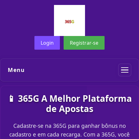
Login
Registrar-se
Menu
📱 365G A Melhor Plataforma
de Apostas
Cadastre-se na 365G para ganhar bônus no
cadastro e em cada recarga. Com a 365G, você