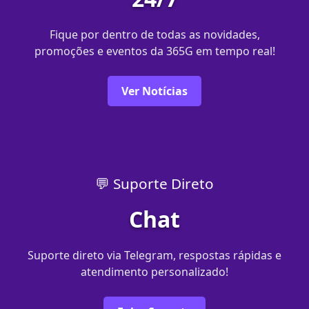
Fique por dentro de todas as novidades,
promoções e eventos da 365G em tempo real!
Ver Notícias
💬 Suporte Direto
Chat
Suporte direto via Telegram, respostas rápidas e
atendimento personalizado!