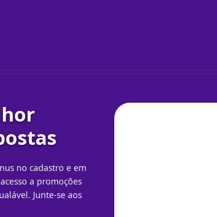
lhor
postas
ônus no cadastro e em
m acesso a promoções
ualável. Junte-se aos