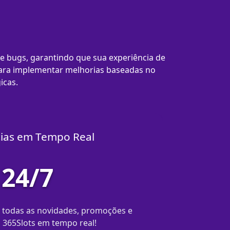
e bugs, garantindo que sua experiência de
para implementar melhorias baseadas no
icas.
cias em Tempo Real
24/7
e todas as novidades, promoções e
 365Slots em tempo real!