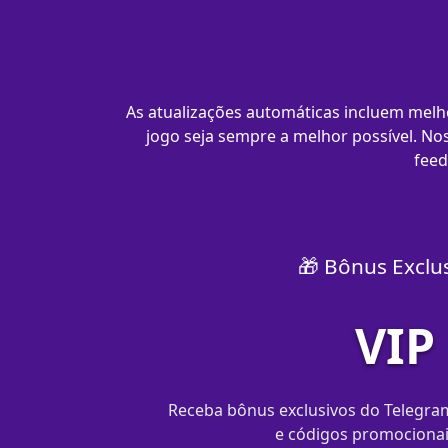
As atualizações automáticas incluem melh
jogo seja sempre a melhor possível. N
feed
🎁 Bônus Exclu
VIP
Receba bônus exclusivos do Telegra
e códigos promocionai