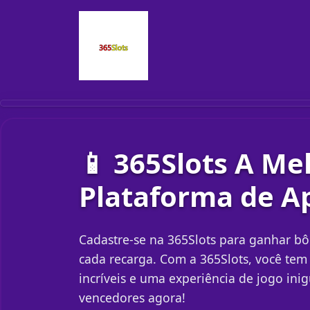
📱 365Slots A Me
Plataforma de A
Cadastre-se na 365Slots para ganhar b
cada recarga. Com a 365Slots, você te
incríveis e uma experiência de jogo inig
vencedores agora!