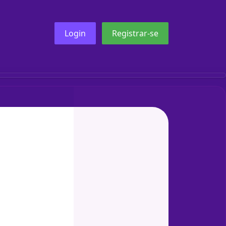
Login
Registrar-se