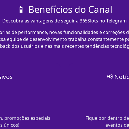
📱 Benefícios do Canal
Descubra as vantagens de seguir a 365Slots no Telegram
orias de performance, novas funcionalidades e correções d
ossa equipe de desenvolvimento trabalha constantemente 
back dos usuários e nas mais recentes tendências tecnológ
sivos
📢 Notí
m, promoções especiais
Fique por dentro d
s únicos!
eventos da