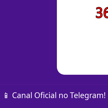
📱 Canal Oficial no Telegram!