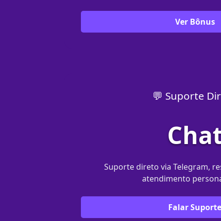
Ver Bônus
💬 Suporte Di
Cha
Suporte direto via Telegram, r
atendimento persona
Falar Suport