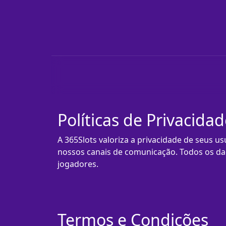
Políticas de Privacida
A 365Slots valoriza a privacidade de seus 
nossos canais de comunicação. Todos os dad
jogadores.
Termos e Condições