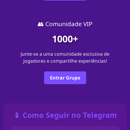
👥 Comunidade VIP
1000+
Junte-se a uma comunidade exclusiva de
jogadores e compartilhe experiências!
Entrar Grupo
📱 Como Seguir no Telegram