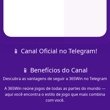
📱 Canal Oficial no Telegram!
📱 Benefícios do Canal
Descubra as vantagens de seguir a 365Win no Telegram
A 365Win reúne jogos de todas as partes do mundo —
aqui você encontra o estilo de jogo que mais combina
com você.