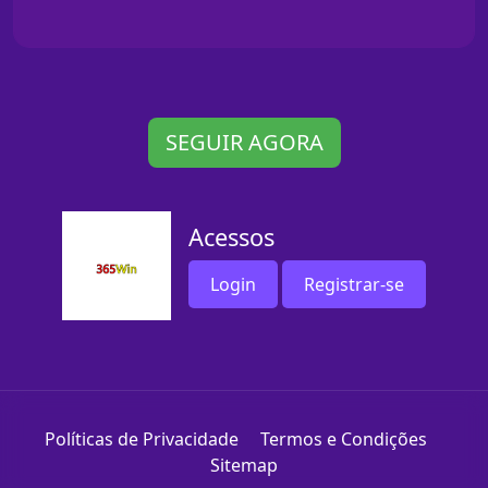
SEGUIR AGORA
Acessos
Login
Registrar-se
Políticas de Privacidade
Termos e Condições
Sitemap