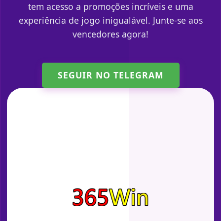
tem acesso a promoções incríveis e uma
experiência de jogo inigualável. Junte-se aos
vencedores agora!
SEGUIR NO TELEGRAM