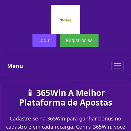
Login
Registrar-se
Menu
📱 365Win A Melhor
Plataforma de Apostas
Cadastre-se na 365Win para ganhar bônus no
cadastro e em cada recarga. Com a 365Win, você