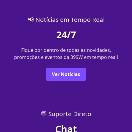
📢 Notícias em Tempo Real
24/7
Fique por dentro de todas as novidades,
promoções e eventos da 399W em tempo real!
Ver Notícias
💬 Suporte Direto
Chat