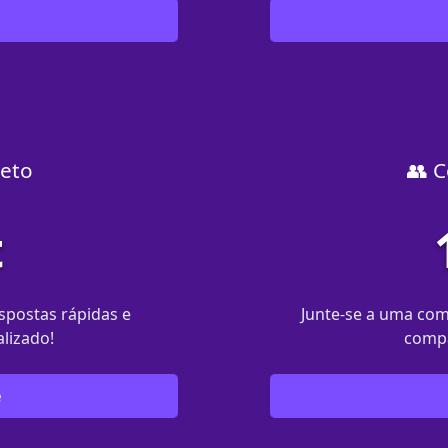
reto
👥 
t
espostas rápidas e
Junte-se a uma com
lizado!
compa
e