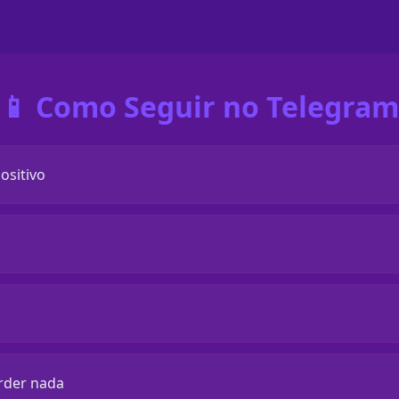
📱 Como Seguir no Telegram
ositivo
erder nada