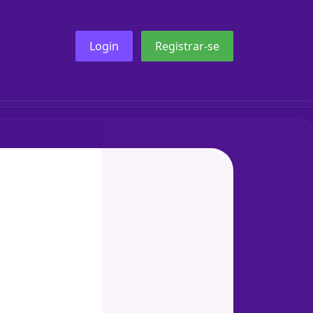
Login
Registrar-se