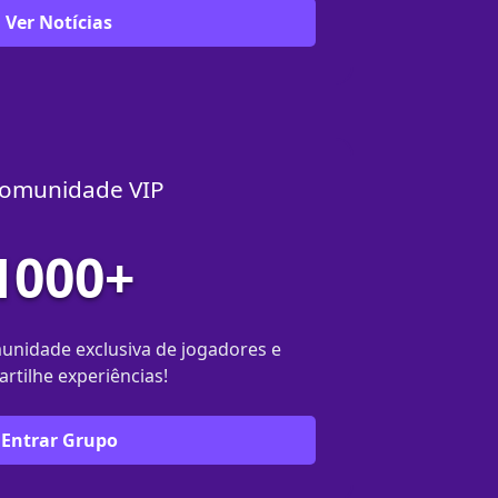
Ver Notícias
Comunidade VIP
1000+
unidade exclusiva de jogadores e
rtilhe experiências!
Entrar Grupo