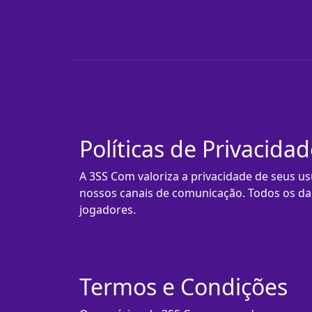
Políticas de Privacida
A 3SS Com valoriza a privacidade de seus u
nossos canais de comunicação. Todos os dad
jogadores.
Termos e Condições