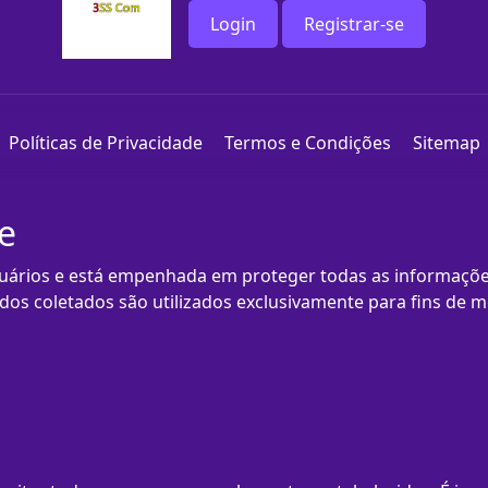
Login
Registrar-se
Políticas de Privacidade
Termos e Condições
Sitemap
de
suários e está empenhada em proteger todas as informaçõe
os coletados são utilizados exclusivamente para fins de m