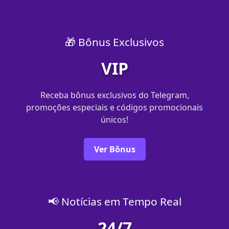
🎁 Bônus Exclusivos
VIP
Receba bônus exclusivos do Telegram,
promoções especiais e códigos promocionais
únicos!
Ver Bônus
📢 Notícias em Tempo Real
24/7