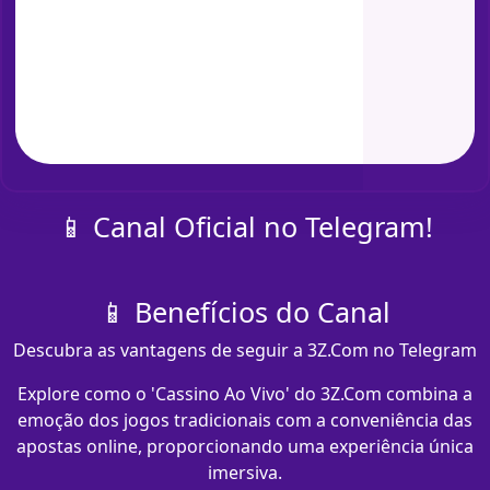
📱 Canal Oficial no Telegram!
📱 Benefícios do Canal
Descubra as vantagens de seguir a 3Z.Com no Telegram
Explore como o 'Cassino Ao Vivo' do 3Z.Com combina a
emoção dos jogos tradicionais com a conveniência das
apostas online, proporcionando uma experiência única
imersiva.