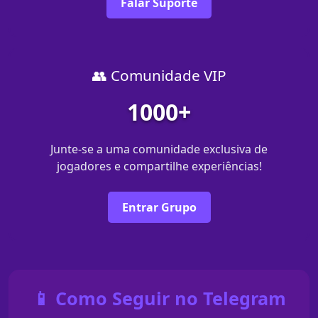
Falar Suporte
👥 Comunidade VIP
1000+
Junte-se a uma comunidade exclusiva de
jogadores e compartilhe experiências!
Entrar Grupo
📱 Como Seguir no Telegram