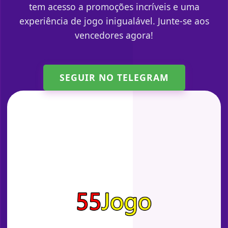
tem acesso a promoções incríveis e uma
experiência de jogo inigualável. Junte-se aos
vencedores agora!
SEGUIR NO TELEGRAM