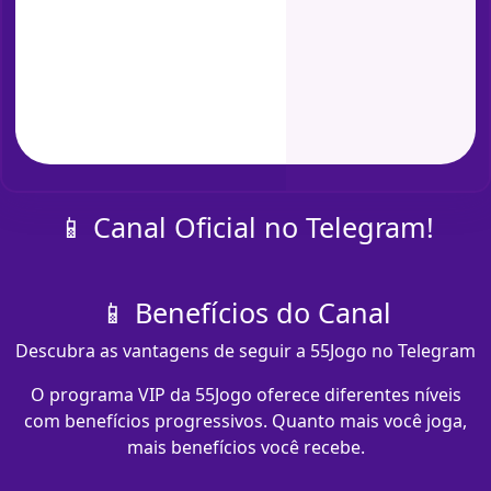
📱 Canal Oficial no Telegram!
📱 Benefícios do Canal
Descubra as vantagens de seguir a 55Jogo no Telegram
O programa VIP da 55Jogo oferece diferentes níveis
com benefícios progressivos. Quanto mais você joga,
mais benefícios você recebe.