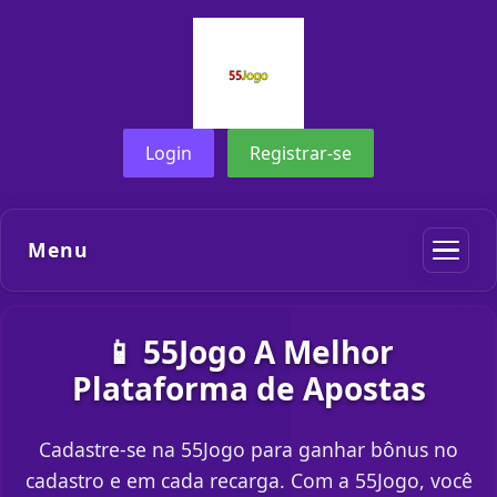
Login
Registrar-se
Menu
📱 55Jogo A Melhor
Plataforma de Apostas
Cadastre-se na 55Jogo para ganhar bônus no
cadastro e em cada recarga. Com a 55Jogo, você