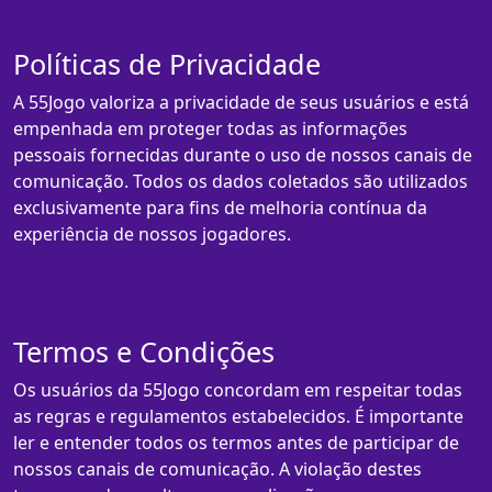
Políticas de Privacidade
A 55Jogo valoriza a privacidade de seus usuários e está
empenhada em proteger todas as informações
pessoais fornecidas durante o uso de nossos canais de
comunicação. Todos os dados coletados são utilizados
exclusivamente para fins de melhoria contínua da
experiência de nossos jogadores.
Termos e Condições
Os usuários da 55Jogo concordam em respeitar todas
as regras e regulamentos estabelecidos. É importante
ler e entender todos os termos antes de participar de
nossos canais de comunicação. A violação destes