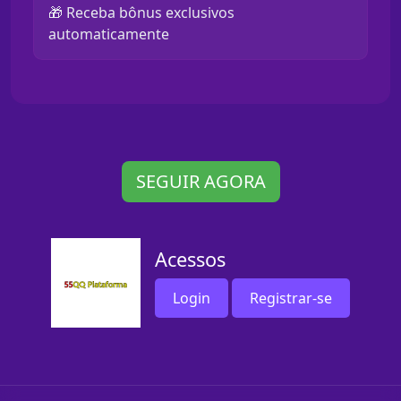
🎁 Receba bônus exclusivos
automaticamente
SEGUIR AGORA
Acessos
Login
Registrar-se