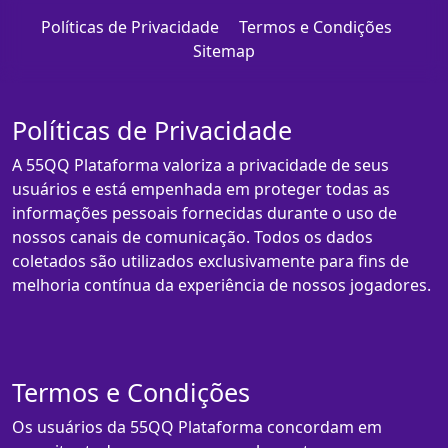
Políticas de Privacidade
Termos e Condições
Sitemap
Políticas de Privacidade
A 55QQ Plataforma valoriza a privacidade de seus
usuários e está empenhada em proteger todas as
informações pessoais fornecidas durante o uso de
nossos canais de comunicação. Todos os dados
coletados são utilizados exclusivamente para fins de
melhoria contínua da experiência de nossos jogadores.
Termos e Condições
Os usuários da 55QQ Plataforma concordam em