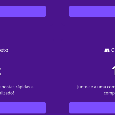
reto
👥 
t
espostas rápidas e
Junte-se a uma com
lizado!
compa
e