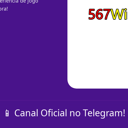
eriência de jogo
ora!
📱 Canal Oficial no Telegram!