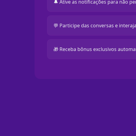
🔔 Ative as notificações para não p
💬 Participe das conversas e interaj
🎁 Receba bônus exclusivos autom