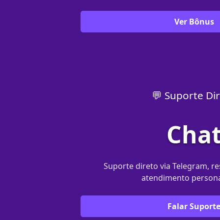
Ver Bônus
💬 Suporte Di
Cha
Suporte direto via Telegram, r
atendimento persona
Falar Suport