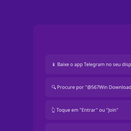
📱 Baixe o app Telegram no seu disp
🔍 Procure por "@567Win DownloadO
👆 Toque em "Entrar" ou "Join"