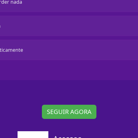
erder nada
a
aticamente
SEGUIR AGORA