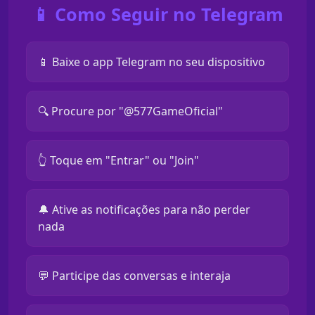
📱 Como Seguir no Telegram
📱 Baixe o app Telegram no seu dispositivo
🔍 Procure por "@577GameOficial"
👆 Toque em "Entrar" ou "Join"
🔔 Ative as notificações para não perder
nada
💬 Participe das conversas e interaja