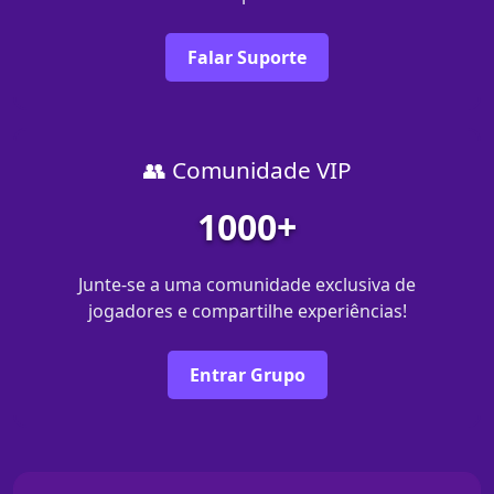
Falar Suporte
👥 Comunidade VIP
1000+
Junte-se a uma comunidade exclusiva de
jogadores e compartilhe experiências!
Entrar Grupo