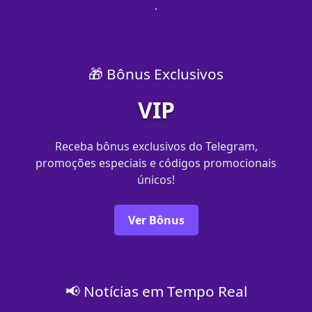
.
🎁 Bônus Exclusivos
VIP
Receba bônus exclusivos do Telegram,
promoções especiais e códigos promocionais
únicos!
Ver Bônus
📢 Notícias em Tempo Real