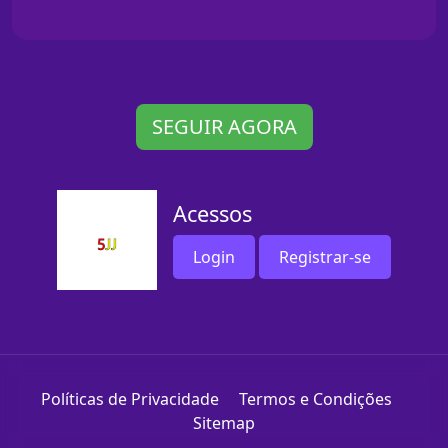
SEGUIR AGORA
Acessos
Login
Registrar-se
Políticas de Privacidade
Termos e Condições
Sitemap