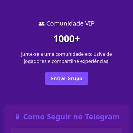
👥 Comunidade VIP
1000+
Junte-se a uma comunidade exclusiva de
jogadores e compartilhe experiências!
Entrar Grupo
📱 Como Seguir no Telegram