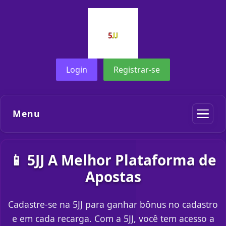
Login
Registrar-se
Menu
📱 5JJ A Melhor Plataforma de
Apostas
Cadastre-se na 5JJ para ganhar bônus no cadastro
e em cada recarga. Com a 5JJ, você tem acesso a