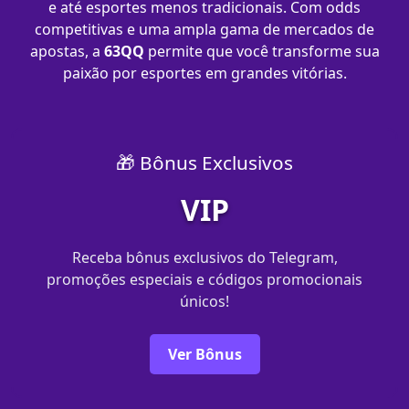
e até esportes menos tradicionais. Com odds
competitivas e uma ampla gama de mercados de
apostas, a
63QQ
permite que você transforme sua
paixão por esportes em grandes vitórias.
🎁 Bônus Exclusivos
VIP
Receba bônus exclusivos do Telegram,
promoções especiais e códigos promocionais
únicos!
Ver Bônus