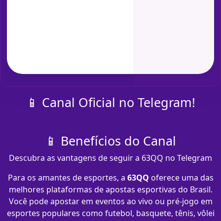
📱 Canal Oficial no Telegram!
📱 Benefícios do Canal
Descubra as vantagens de seguir a 63QQ no Telegram
Para os amantes de esportes, a
63QQ
oferece uma das
melhores plataformas de apostas esportivas do Brasil.
Você pode apostar em eventos ao vivo ou pré-jogo em
esportes populares como futebol, basquete, tênis, vôlei