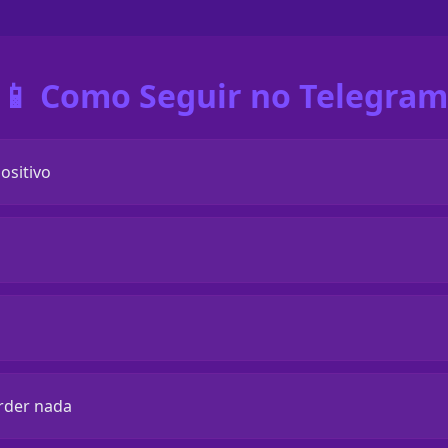
📱 Como Seguir no Telegram
ositivo
erder nada