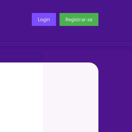
Login
Registrar-se