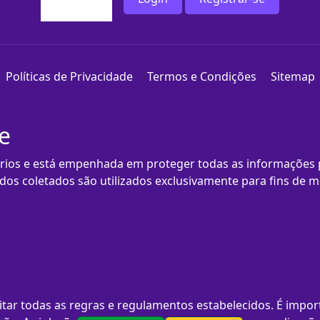
Políticas de Privacidade
Termos e Condições
Sitemap
de
ários e está empenhada em proteger todas as informações 
os coletados são utilizados exclusivamente para fins de m
ar todas as regras e regulamentos estabelecidos. É import