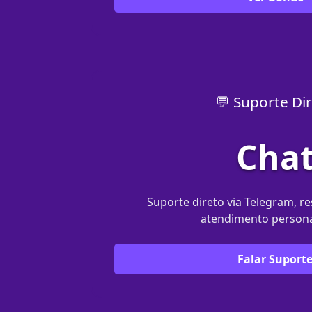
💬 Suporte Di
Cha
Suporte direto via Telegram, r
atendimento persona
Falar Suport