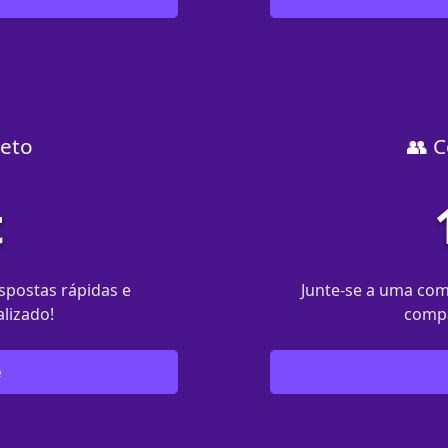
reto
👥 
t
espostas rápidas e
Junte-se a uma com
lizado!
compa
e