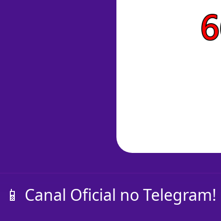
📱 Canal Oficial no Telegram!