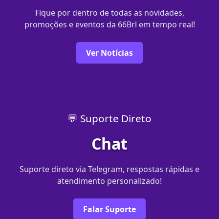
Fique por dentro de todas as novidades,
promoções e eventos da 66Brl em tempo real!
Ver Notícias
💬 Suporte Direto
Chat
Suporte direto via Telegram, respostas rápidas e
atendimento personalizado!
Falar Suporte