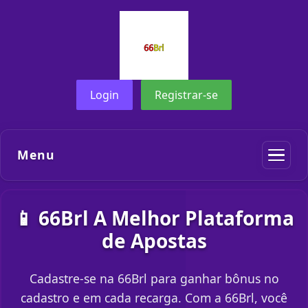
Login
Registrar-se
Menu
📱 66Brl A Melhor Plataforma
de Apostas
Cadastre-se na 66Brl para ganhar bônus no
cadastro e em cada recarga. Com a 66Brl, você