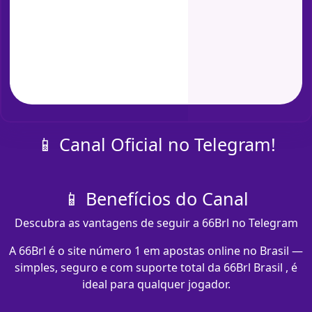
📱 Canal Oficial no Telegram!
📱 Benefícios do Canal
Descubra as vantagens de seguir a 66Brl no Telegram
A 66Brl é o site número 1 em apostas online no Brasil —
simples, seguro e com suporte total da 66Brl Brasil , é
ideal para qualquer jogador.