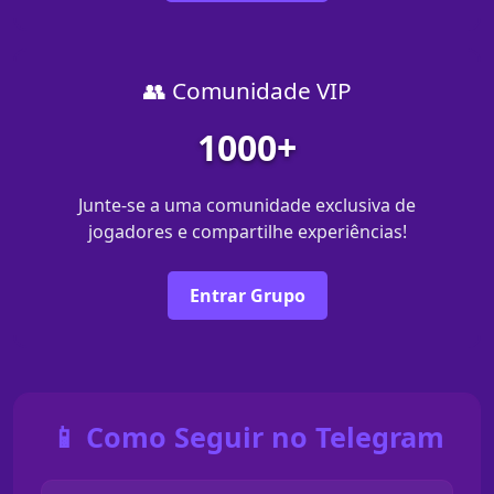
👥 Comunidade VIP
1000+
Junte-se a uma comunidade exclusiva de
jogadores e compartilhe experiências!
Entrar Grupo
📱 Como Seguir no Telegram