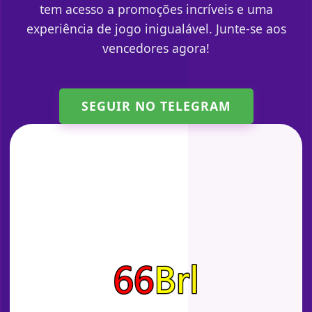
tem acesso a promoções incríveis e uma
experiência de jogo inigualável. Junte-se aos
vencedores agora!
SEGUIR NO TELEGRAM