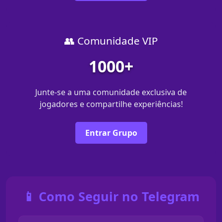
👥 Comunidade VIP
1000+
Junte-se a uma comunidade exclusiva de
jogadores e compartilhe experiências!
Entrar Grupo
📱 Como Seguir no Telegram