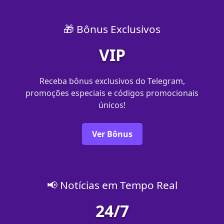
🎁 Bônus Exclusivos
VIP
Receba bônus exclusivos do Telegram,
promoções especiais e códigos promocionais
únicos!
Ver Bônus
📢 Notícias em Tempo Real
24/7