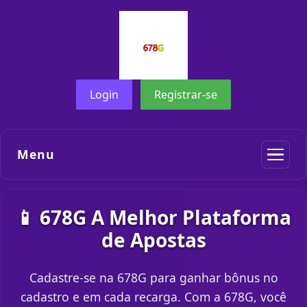
Login
Registrar-se
Menu
📱 678G A Melhor Plataforma
de Apostas
Cadastre-se na 678G para ganhar bônus no
cadastro e em cada recarga. Com a 678G, você