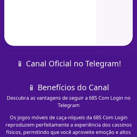
📱 Canal Oficial no Telegram!
📱 Benefícios do Canal
Descubra as vantagens de seguir a 68S Com Login no
Telegram
Os jogos móveis de caça-níqueis da 68S Com Login
reproduzem perfeitamente a experiência dos cassinos
físicos, permitindo que você aproveite emoção e altos