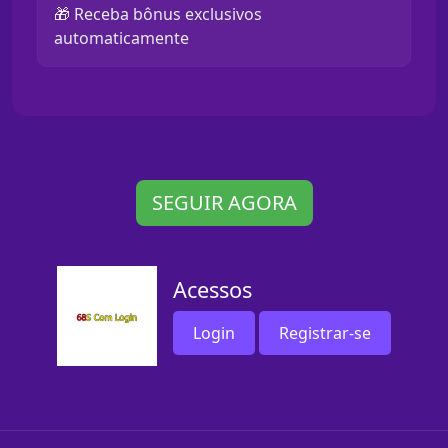
🎁 Receba bônus exclusivos
automaticamente
SEGUIR AGORA
Acessos
Login
Registrar-se