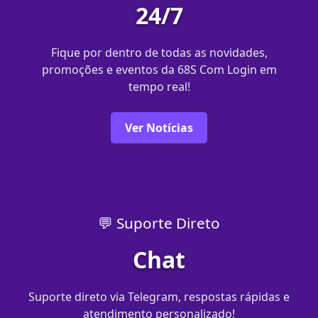
24/7
Fique por dentro de todas as novidades,
promoções e eventos da 68S Com Login em
tempo real!
Ver Notícias
💬 Suporte Direto
Chat
Suporte direto via Telegram, respostas rápidas e
atendimento personalizado!