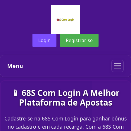
Login
Registrar-se
Menu
📱 68S Com Login A Melhor
Plataforma de Apostas
Cadastre-se na 68S Com Login para ganhar bônus
no cadastro e em cada recarga. Com a 68S Com