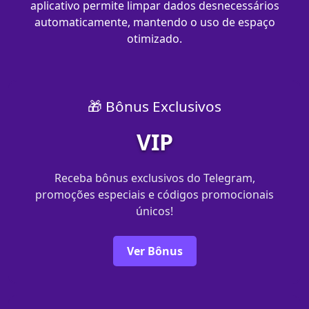
aplicativo permite limpar dados desnecessários
automaticamente, mantendo o uso de espaço
otimizado.
🎁 Bônus Exclusivos
VIP
Receba bônus exclusivos do Telegram,
promoções especiais e códigos promocionais
únicos!
Ver Bônus