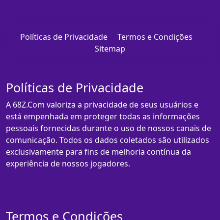
Políticas de Privacidade
Termos e Condições
Sitemap
Políticas de Privacidade
A 68Z.Com valoriza a privacidade de seus usuários e
está empenhada em proteger todas as informações
pessoais fornecidas durante o uso de nossos canais de
comunicação. Todos os dados coletados são utilizados
exclusivamente para fins de melhoria contínua da
experiência de nossos jogadores.
Termos e Condições