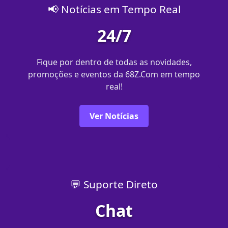
📢 Notícias em Tempo Real
24/7
Fique por dentro de todas as novidades,
promoções e eventos da 68Z.Com em tempo
real!
Ver Notícias
💬 Suporte Direto
Chat