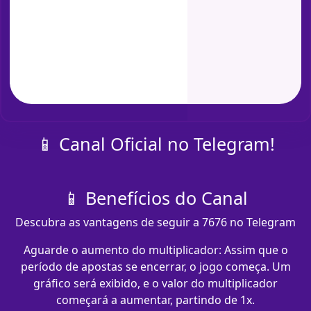
📱 Canal Oficial no Telegram!
📱 Benefícios do Canal
Descubra as vantagens de seguir a 7676 no Telegram
Aguarde o aumento do multiplicador: Assim que o
período de apostas se encerrar, o jogo começa. Um
gráfico será exibido, e o valor do multiplicador
começará a aumentar, partindo de 1x.