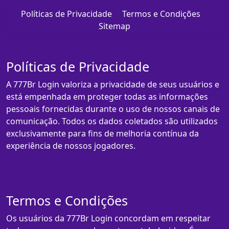
Políticas de Privacidade
Termos e Condições
Sitemap
Políticas de Privacidade
A 777Br Login valoriza a privacidade de seus usuários e
está empenhada em proteger todas as informações
pessoais fornecidas durante o uso de nossos canais de
comunicação. Todos os dados coletados são utilizados
exclusivamente para fins de melhoria contínua da
experiência de nossos jogadores.
Termos e Condições
Os usuários da 777Br Login concordam em respeitar