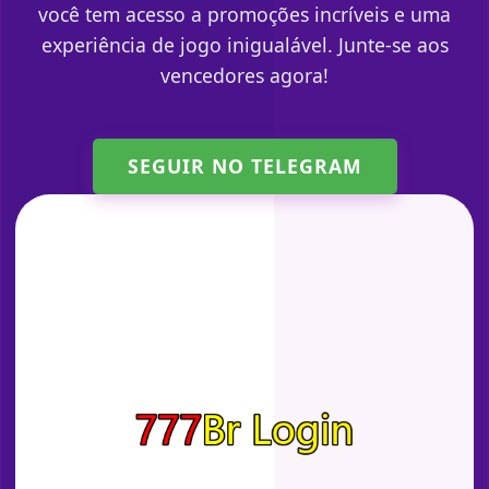
você tem acesso a promoções incríveis e uma
experiência de jogo inigualável. Junte-se aos
vencedores agora!
SEGUIR NO TELEGRAM