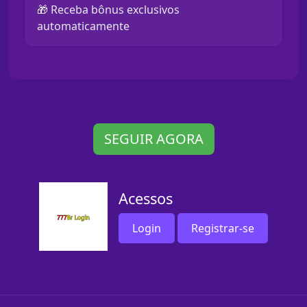
🎁 Receba bônus exclusivos
automaticamente
SEGUIR AGORA
Acessos
Login
Registrar-se