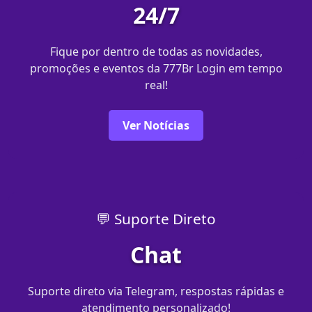
24/7
Fique por dentro de todas as novidades,
promoções e eventos da 777Br Login em tempo
real!
Ver Notícias
💬 Suporte Direto
Chat
Suporte direto via Telegram, respostas rápidas e
atendimento personalizado!