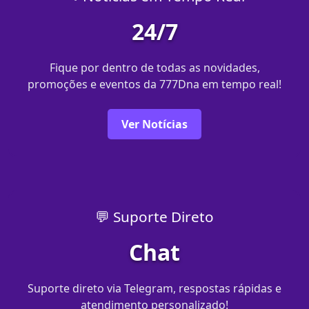
24/7
Fique por dentro de todas as novidades,
promoções e eventos da 777Dna em tempo real!
Ver Notícias
💬 Suporte Direto
Chat
Suporte direto via Telegram, respostas rápidas e
atendimento personalizado!