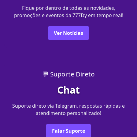
Fique por dentro de todas as novidades,
promoções e eventos da 777Dy em tempo real!
Ver Notícias
💬 Suporte Direto
Chat
Suporte direto via Telegram, respostas rápidas e
atendimento personalizado!
Falar Suporte