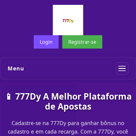
Login
Registrar-se
Menu
📱 777Dy A Melhor Plataforma
de Apostas
Cadastre-se na 777Dy para ganhar bônus no
cadastro e em cada recarga. Com a 777Dy, você