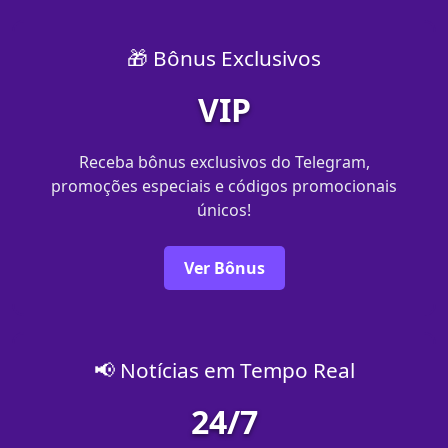
🎁 Bônus Exclusivos
VIP
Receba bônus exclusivos do Telegram,
promoções especiais e códigos promocionais
únicos!
Ver Bônus
📢 Notícias em Tempo Real
24/7