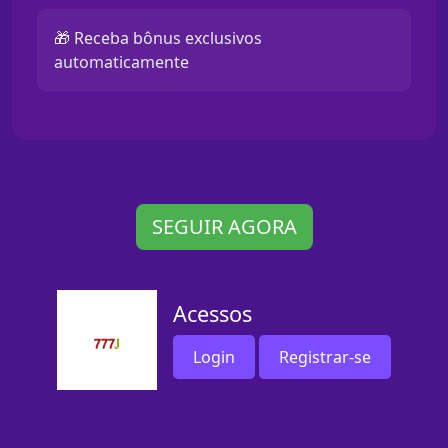
🎁 Receba bônus exclusivos
automaticamente
SEGUIR AGORA
Acessos
Login
Registrar-se