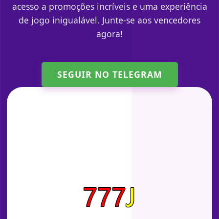
acesso a promoções incríveis e uma experiência
de jogo inigualável. Junte-se aos vencedores
agora!
SEGUIR NO TELEGRAM