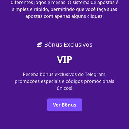
diferentes jogos e mesas. O sistema de apostas é
simples e rápido, permitindo que você faça suas
apostas com apenas alguns cliques.
🎁 Bônus Exclusivos
VIP
Receba bônus exclusivos do Telegram,
promoções especiais e códigos promocionais
únicos!
Ver Bônus