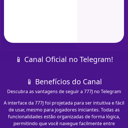
📱 Canal Oficial no Telegram!
📱 Benefícios do Canal
Descubra as vantagens de seguir a 777J no Telegram
A interface da 777J foi projetada para ser intuitiva e fácil
de usar, mesmo para jogadores iniciantes. Todas as
funcionalidades estão organizadas de forma lógica,
permitindo que você navegue facilmente entre