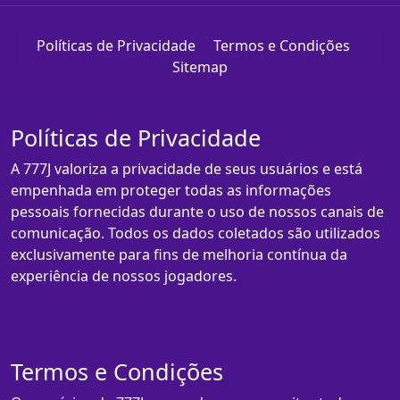
Políticas de Privacidade
Termos e Condições
Sitemap
Políticas de Privacidade
A 777J valoriza a privacidade de seus usuários e está
empenhada em proteger todas as informações
pessoais fornecidas durante o uso de nossos canais de
comunicação. Todos os dados coletados são utilizados
exclusivamente para fins de melhoria contínua da
experiência de nossos jogadores.
Termos e Condições