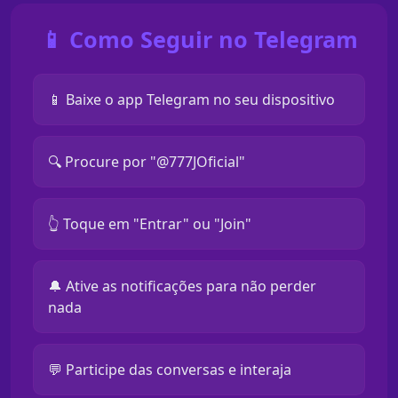
📱 Como Seguir no Telegram
📱 Baixe o app Telegram no seu dispositivo
🔍 Procure por "@777JOficial"
👆 Toque em "Entrar" ou "Join"
🔔 Ative as notificações para não perder
nada
💬 Participe das conversas e interaja