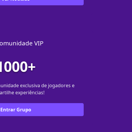
Comunidade VIP
1000+
unidade exclusiva de jogadores e
rtilhe experiências!
Entrar Grupo