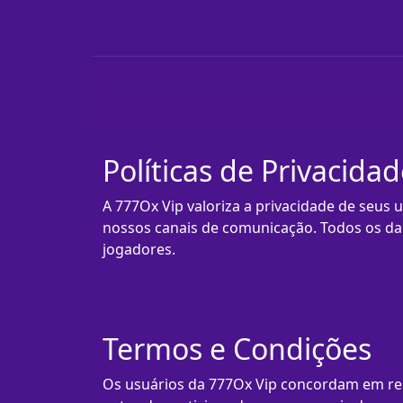
Políticas de Privacida
A 777Ox Vip valoriza a privacidade de seus
nossos canais de comunicação. Todos os dad
jogadores.
Termos e Condições
Os usuários da 777Ox Vip concordam em resp