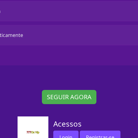
a
aticamente
SEGUIR AGORA
Acessos
Login
Registrar-se