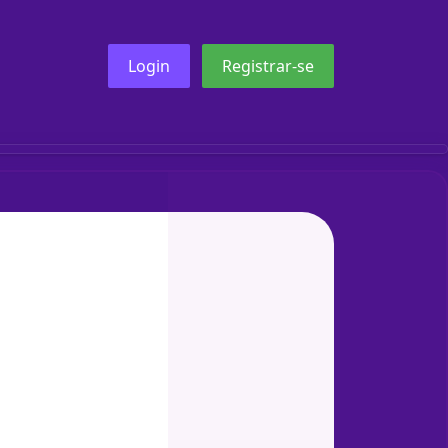
Login
Registrar-se