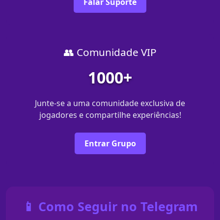
Falar Suporte
👥 Comunidade VIP
1000+
Junte-se a uma comunidade exclusiva de
jogadores e compartilhe experiências!
Entrar Grupo
📱 Como Seguir no Telegram