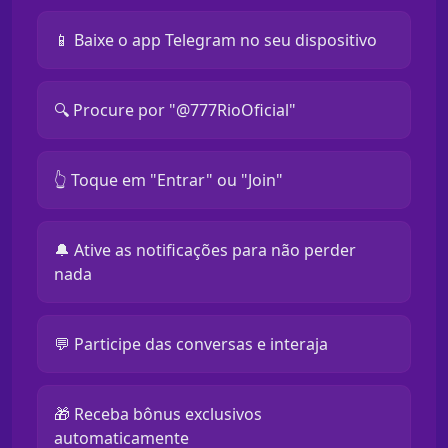
📱 Baixe o app Telegram no seu dispositivo
🔍 Procure por "@777RioOficial"
👆 Toque em "Entrar" ou "Join"
🔔 Ative as notificações para não perder
nada
💬 Participe das conversas e interaja
🎁 Receba bônus exclusivos
automaticamente