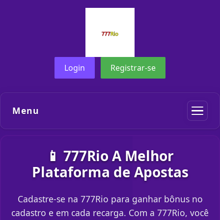
Login
Registrar-se
Menu
📱 777Rio A Melhor
Plataforma de Apostas
Cadastre-se na 777Rio para ganhar bônus no
cadastro e em cada recarga. Com a 777Rio, você