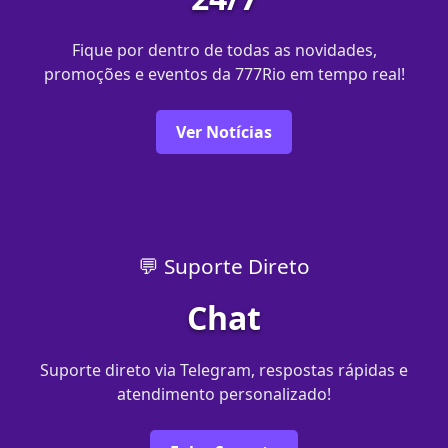
Fique por dentro de todas as novidades,
promoções e eventos da 777Rio em tempo real!
Ver Notícias
💬 Suporte Direto
Chat
Suporte direto via Telegram, respostas rápidas e
atendimento personalizado!