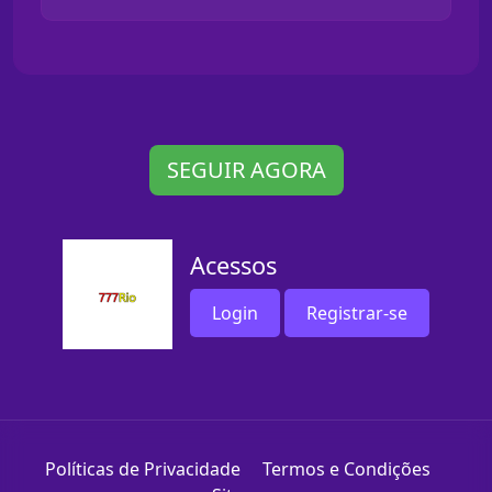
SEGUIR AGORA
Acessos
Login
Registrar-se
Políticas de Privacidade
Termos e Condições