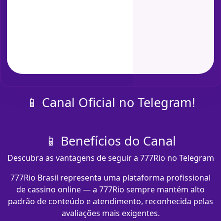
📱 Canal Oficial no Telegram!
📱 Benefícios do Canal
Descubra as vantagens de seguir a 777Rio no Telegram
777Rio Brasil representa uma plataforma profissional
de cassino online — a 777Rio sempre mantém alto
padrão de conteúdo e atendimento, reconhecida pelas
avaliações mais exigentes.