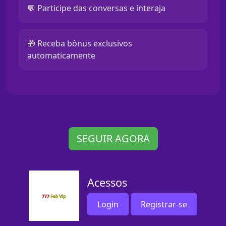
💬 Participe das conversas e interaja
🎁 Receba bônus exclusivos
automaticamente
SEGUIR AGORA
Acessos
Login
Registrar-se