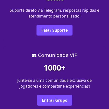
Suporte direto via Telegram, respostas rápidas e
atendimento personalizado!
Falar Suporte
👥 Comunidade VIP
1000+
Junte-se a uma comunidade exclusiva de
jogadores e compartilhe experiências!
Entrar Grupo