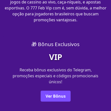
jogos de cassino ao vivo, caça-níqueis, e apostas
esportivas. O 777 Feb Vip com​ é, sem dúvida, a melhor
opção para jogadores brasileiros que buscam
promoções vantajosas.
🎁 Bônus Exclusivos
VIP
Receba bônus exclusivos do Telegram,
promoções especiais e códigos promocionais
únicos!
Ver Bônus