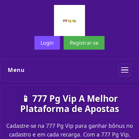
Login
Registrar-se
Menu
📱 777 Pg Vip A Melhor
Plataforma de Apostas
Cadastre-se na 777 Pg Vip para ganhar bônus no
cadastro e em cada recarga. Com a 777 Pg Vip,