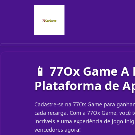
📱 77Ox Game A
Plataforma de A
Cadastre-se na 77Ox Game para ganhar
cada recarga. Com a 77Ox Game, você 
incríveis e uma experiência de jogo inig
vencedores agora!