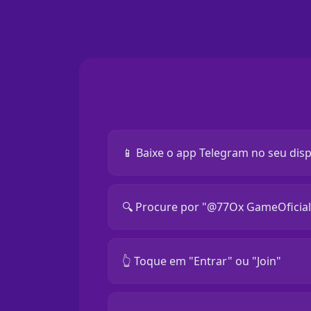
📱 Baixe o app Telegram no seu disp
🔍 Procure por "@77Ox GameOficial
👆 Toque em "Entrar" ou "Join"