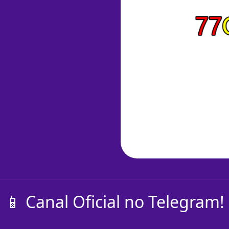
📱 Canal Oficial no Telegram!