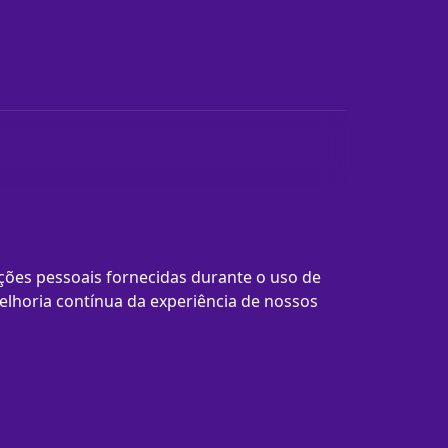
ções pessoais fornecidas durante o uso de
elhoria contínua da experiência de nossos