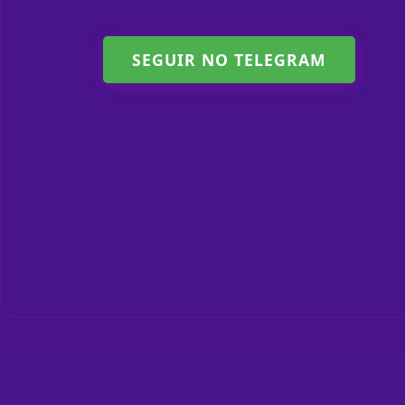
SEGUIR NO TELEGRAM