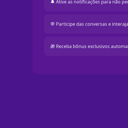
🔔 Ative as notificações para não p
💬 Participe das conversas e interaj
🎁 Receba bônus exclusivos autom