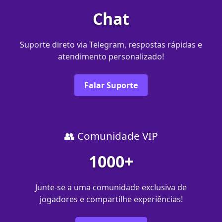
Chat
Suporte direto via Telegram, respostas rápidas e
atendimento personalizado!
Falar Suporte
👥 Comunidade VIP
1000+
Junte-se a uma comunidade exclusiva de
jogadores e compartilhe experiências!