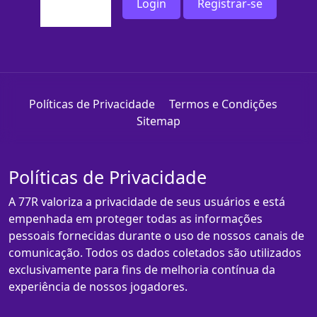
Login
Registrar-se
Políticas de Privacidade
Termos e Condições
Sitemap
Políticas de Privacidade
A 77R valoriza a privacidade de seus usuários e está
empenhada em proteger todas as informações
pessoais fornecidas durante o uso de nossos canais de
comunicação. Todos os dados coletados são utilizados
exclusivamente para fins de melhoria contínua da
experiência de nossos jogadores.