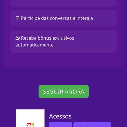
💬 Participe das conversas e interaja
🎁 Receba bônus exclusivos
automaticamente
SEGUIR AGORA
Acessos