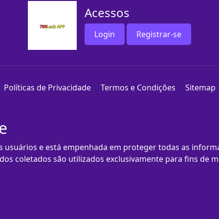
Acessos
Login
Registrar-se
Políticas de Privacidade
Termos e Condições
Sitemap
de
us usuários e está empenhada em proteger todas as inform
os coletados são utilizados exclusivamente para fins de m