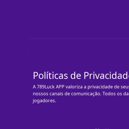
Políticas de Privacida
A 789Luck APP valoriza a privacidade de se
nossos canais de comunicação. Todos os dad
jogadores.