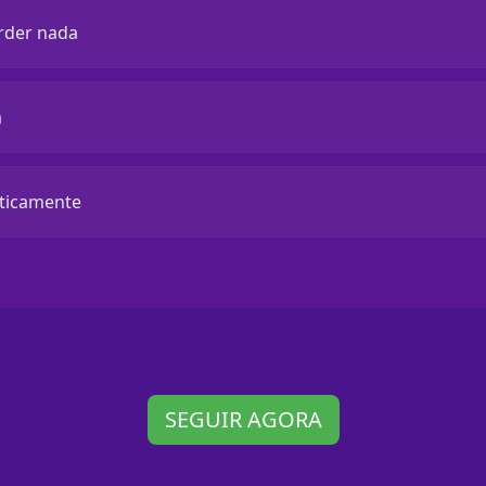
erder nada
a
aticamente
SEGUIR AGORA