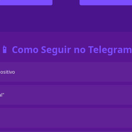
📱 Como Seguir no Telegram
ositivo
l"