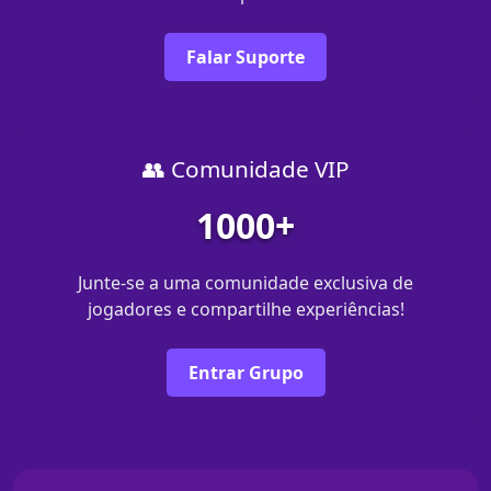
Falar Suporte
👥 Comunidade VIP
1000+
Junte-se a uma comunidade exclusiva de
jogadores e compartilhe experiências!
Entrar Grupo