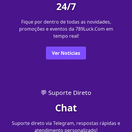
24/7
Fique por dentro de todas as novidades,
promoções e eventos da 789Luck.Com em
tempo real!
Ver Notícias
💬 Suporte Direto
Chat
Suporte direto via Telegram, respostas rápidas e
atendimento personalizado!