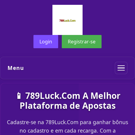
Login
Registrar-se
Menu
📱 789Luck.Com A Melhor
Plataforma de Apostas
Cadastre-se na 789Luck.Com para ganhar bônus
no cadastro e em cada recarga. Com a