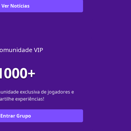
Ver Notícias
Comunidade VIP
1000+
unidade exclusiva de jogadores e
rtilhe experiências!
Entrar Grupo