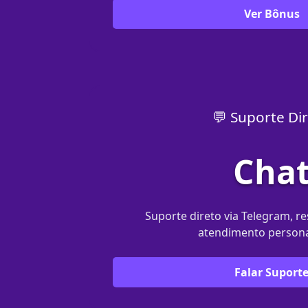
Ver Bônus
💬 Suporte Di
Cha
Suporte direto via Telegram, r
atendimento persona
Falar Suport