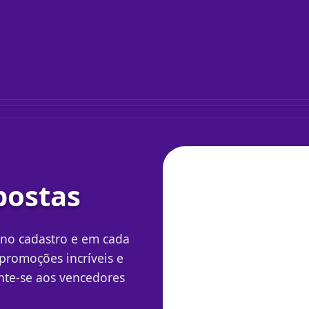
postas
no cadastro e em cada
promoções incríveis e
unte-se aos vencedores