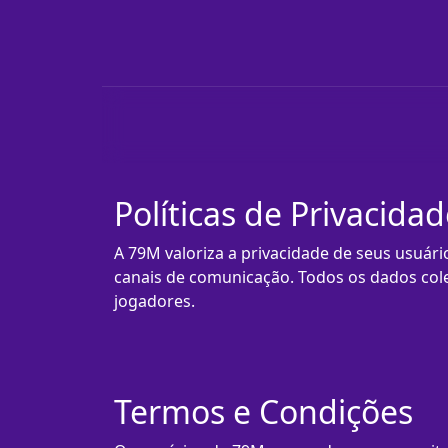
Políticas de Privacida
A 79M valoriza a privacidade de seus usuá
canais de comunicação. Todos os dados cole
jogadores.
Termos e Condições