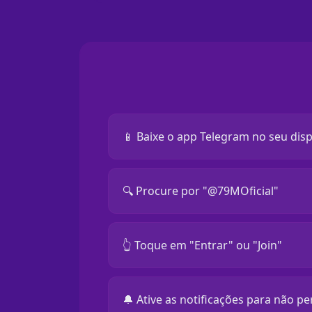
📱 Baixe o app Telegram no seu disp
🔍 Procure por "@79MOficial"
👆 Toque em "Entrar" ou "Join"
🔔 Ative as notificações para não p