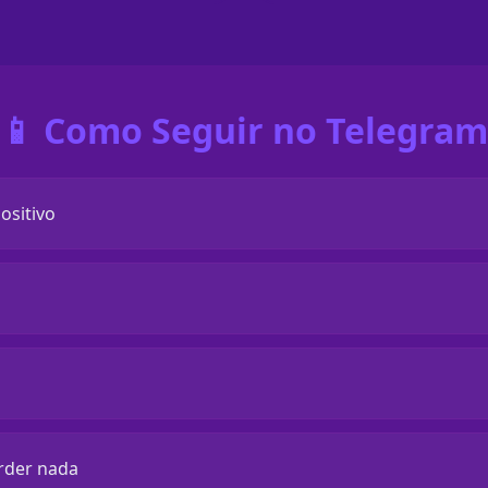
📱 Como Seguir no Telegram
ositivo
erder nada