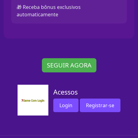
🎁 Receba bônus exclusivos
automaticamente
SEGUIR AGORA
Acessos
Login
Registrar-se