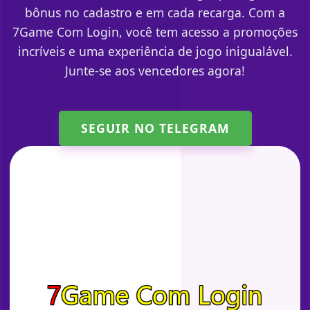
bônus no cadastro e em cada recarga. Com a
7Game Com Login, você tem acesso a promoções
incríveis e uma experiência de jogo inigualável.
Junte-se aos vencedores agora!
SEGUIR NO TELEGRAM