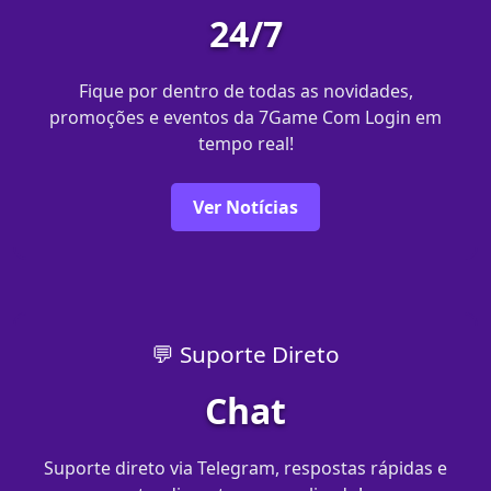
24/7
Fique por dentro de todas as novidades,
promoções e eventos da 7Game Com Login em
tempo real!
Ver Notícias
💬 Suporte Direto
Chat
Suporte direto via Telegram, respostas rápidas e